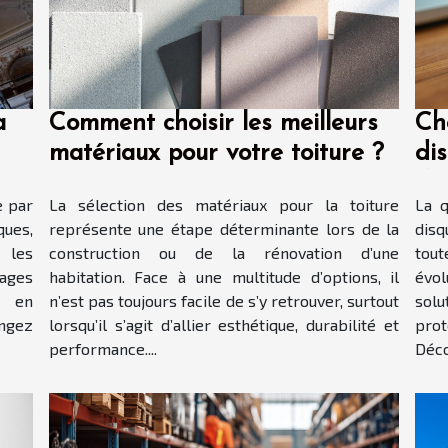
a
Comment choisir les meilleurs
Ch
matériaux pour votre toiture ?
di
do
e par
La sélection des matériaux pour la toiture
La q
ques,
représente une étape déterminante lors de la
disq
 les
construction ou de la rénovation d’une
tout
rages
habitation. Face à une multitude d’options, il
évol
t en
n’est pas toujours facile de s’y retrouver, surtout
sol
ongez
lorsqu’il s’agit d’allier esthétique, durabilité et
prot
performance....
Déco