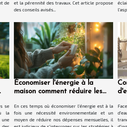
nt de
et la pérennité des travaux. Cet article propose
écla
des conseils avisés...
l'as
Économiser l'énergie à la
Co
maison comment réduire les
d'
factures facilement
sol
es se
En ces temps où économiser l'énergie est à la
Face
ù la
fois une nécessité environnementale et un
d'e
e une
moyen de réduire nos dépenses mensuelles, il
tra
 des
est judicieux de s'interroger sur les stratégies à
d'in