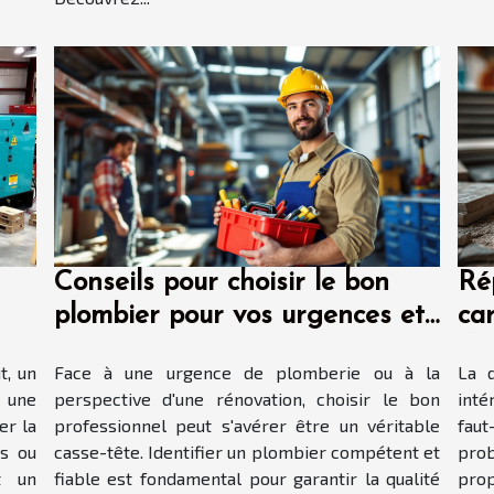
Conseils pour choisir le bon
Ré
plombier pour vos urgences et
ca
rénovations
ch
t, un
Face à une urgence de plomberie ou à la
La d
 une
perspective d'une rénovation, choisir le bon
inté
er la
professionnel peut s'avérer être un véritable
fau
es ou
casse-tête. Identifier un plombier compétent et
pro
t un
fiable est fondamental pour garantir la qualité
prop