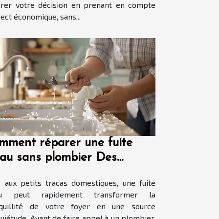
irer votre décision en prenant en compte
pect économique, sans...
mment réparer une fuite
eau sans plombier Des
utions simples et efficaces
 aux petits tracas domestiques, une fuite
au peut rapidement transformer la
nquillité de votre foyer en une source
quiétude. Avant de faire appel à un plombier,