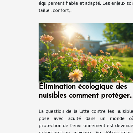
équipement fiable et adapté. Les enjeux so
taille : confort,...
Élimination écologique des
nuisibles comment protéger
votre maison sans nuire à
La question de la lutte contre les nuisibl
l'environnement
pose avec acuité dans un monde o
protection de l'environnement est devenu
préoccupation majeure. Se débarrasser