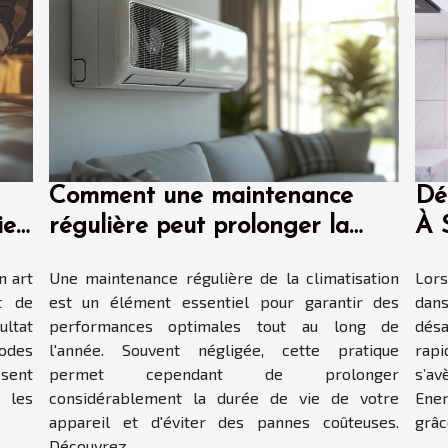
Comment une maintenance
Dé
ier
régulière peut prolonger la
À 
durée de vie de votre
s’o
n art
Une maintenance régulière de la climatisation
Lors
climatisation ?
t de
est un élément essentiel pour garantir des
dan
ultat
performances optimales tout au long de
désa
odes
l'année. Souvent négligée, cette pratique
rapi
ssent
permet cependant de prolonger
s’a
r les
considérablement la durée de vie de votre
Ener
appareil et d'éviter des pannes coûteuses.
grâc
Découvrez...