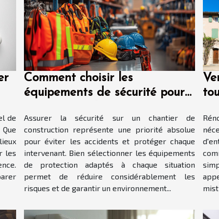
er
Comment choisir les
Ve
équipements de sécurité pour
to
vos travaux de construction ?
ma
el de
Assurer la sécurité sur un chantier de
Rén
. Que
construction représente une priorité absolue
néc
lieux
pour éviter les accidents et protéger chaque
d'e
r les
intervenant. Bien sélectionner les équipements
comm
ence.
de protection adaptés à chaque situation
simp
parer
permet de réduire considérablement les
appe
risques et de garantir un environnement...
mist