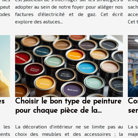
 peut
adopter au sein de notre foyer pour alléger nos
sach
odes
factures d'électricité et de gaz. Cet écrit
acc
explore des astuces...
Cet 
es
Choisir le bon type de peinture
Co
pour chaque pièce de la
se
maison critères et astuces pour
sé
 les
La décoration d'intérieur ne se limite pas au
La s
une finition parfaite
ents
choix des meubles et des accessoires ; la
maje