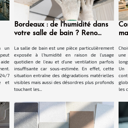
Bordeaux : de l'humidité dans
Co
votre salle de bain ? Reno
mat
Gironde vous accompagne
à un
La salle de bain est une pièce particulièrement
Choi
dans sa rénovation !
 peut
exposée à l’humidité en raison de l’usage
une
aide
quotidien de l’eau et d’une ventilation parfois
long
ment.
insuffisante car sous-estimée. En effet, cette
Un 
 24/7
situation entraîne des dégradations matérielles
cont
ée et
visibles mais aussi des désordres plus profonds
glob
touchant les...
les c