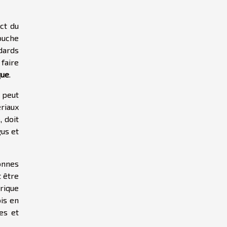
ct du
uche
dards
 faire
que
.
 peut
riaux
, doit
gus et
onnes
t être
orique
is en
es et