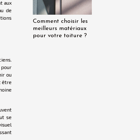
nt aux
au de
tions
Comment choisir les
meilleurs matériaux
pour votre toiture ?
ciens.
 pour
nir ou
 être
moine
uvent
ut se
visuel
issant