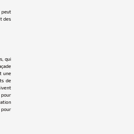
 peut
nt des
s, qui
açade
t une
ts de
oivent
n pour
ation
 pour