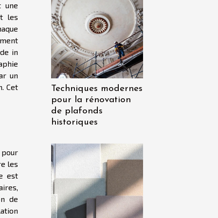
t une
t les
haque
ement
de in
aphie
ar un
n. Cet
Techniques modernes
pour la rénovation
de plafonds
historiques
 pour
re les
e est
ires,
on de
lation