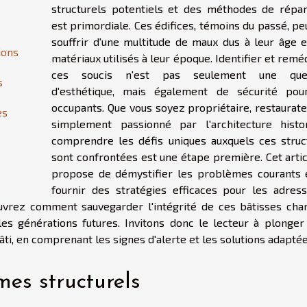
structurels potentiels et des méthodes de répar
est primordiale. Ces édifices, témoins du passé, p
souffrir d'une multitude de maux dus à leur âge e
ions
matériaux utilisés à leur époque. Identifier et remé
ces soucis n'est pas seulement une ques
s
d'esthétique, mais également de sécurité pou
occupants. Que vous soyez propriétaire, restaurate
es
simplement passionné par l'architecture histor
comprendre les défis uniques auxquels ces struc
sont confrontées est une étape première. Cet artic
propose de démystifier les problèmes courants 
fournir des stratégies efficaces pour les adress
uvrez comment sauvegarder l'intégrité de ces bâtisses cha
les générations futures. Invitons donc le lecteur à plonger
bâti, en comprenant les signes d'alerte et les solutions adaptée
mes structurels