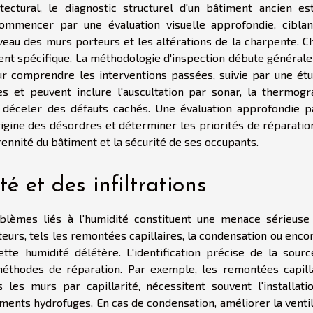
ectural, le diagnostic structurel d'un bâtiment ancien es
commencer par une évaluation visuelle approfondie, ciblan
iveau des murs porteurs et les altérations de la charpente. C
ment spécifique. La méthodologie d'inspection débute général
ur comprendre les interventions passées, suivie par une étu
es et peuvent inclure l'auscultation par sonar, la thermogr
 déceler des défauts cachés. Une évaluation approfondie p
rigine des désordres et déterminer les priorités de réparatio
nnité du bâtiment et la sécurité de ses occupants.
é et des infiltrations
oblèmes liés à l'humidité constituent une menace sérieuse
cteurs, tels les remontées capillaires, la condensation ou enco
cette humidité délétère. L'identification précise de la sourc
 méthodes de réparation. Par exemple, les remontées capilla
es murs par capillarité, nécessitent souvent l'installati
ements hydrofuges. En cas de condensation, améliorer la venti