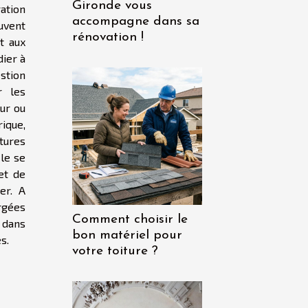
Gironde vous
ation
accompagne dans sa
euvent
rénovation !
t aux
dier à
tion
r les
ur ou
ique,
tures
le se
et de
er. A
rgées
Comment choisir le
 dans
bon matériel pour
s.
votre toiture ?