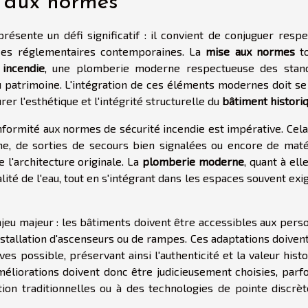
e aux normes
résente un défi significatif : il convient de conjuguer respe
nces réglementaires contemporaines. La
mise aux normes
to
 incendie
, une plomberie moderne respectueuse des stan
 au patrimoine. L'intégration de ces éléments modernes doit se
rer l'esthétique et l'intégrité structurelle du
bâtiment histori
nformité aux normes de sécurité incendie est impérative. Cela
rme, de sorties de secours bien signalées ou encore de maté
 l'architecture originale. La
plomberie moderne
, quant à elle
ité de l'eau, tout en s'intégrant dans les espaces souvent exi
jeu majeur : les bâtiments doivent être accessibles aux pers
installation d'ascenseurs ou de rampes. Ces adaptations doiven
s possible, préservant ainsi l'authenticité et la valeur hist
méliorations doivent donc être judicieusement choisies, parfo
ion traditionnelles ou à des technologies de pointe discrèt