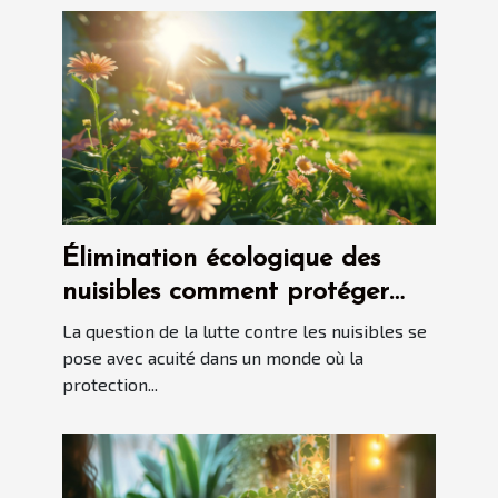
Élimination écologique des
nuisibles comment protéger
votre maison sans nuire à
La question de la lutte contre les nuisibles se
l'environnement
pose avec acuité dans un monde où la
protection...