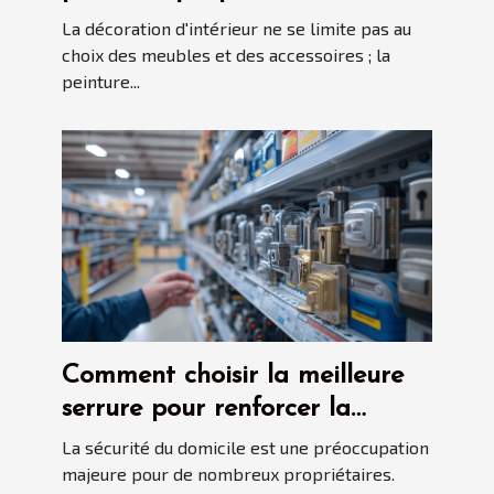
maison critères et astuces pour
La décoration d'intérieur ne se limite pas au
une finition parfaite
choix des meubles et des accessoires ; la
peinture...
Comment choisir la meilleure
serrure pour renforcer la
sécurité de votre domicile
La sécurité du domicile est une préoccupation
majeure pour de nombreux propriétaires.