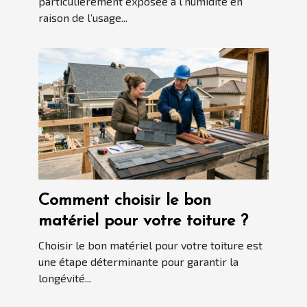
dans sa rénovation !
particulièrement exposée à l’humidité en
raison de l’usage...
Comment choisir le bon
matériel pour votre toiture ?
Choisir le bon matériel pour votre toiture est
une étape déterminante pour garantir la
longévité...