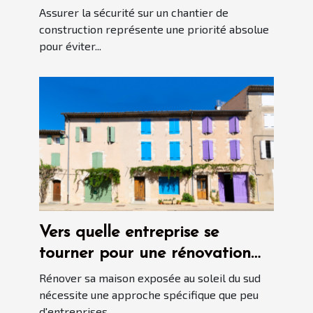
vos travaux de construction ?
Assurer la sécurité sur un chantier de
construction représente une priorité absolue
pour éviter...
Vers quelle entreprise se
tourner pour une rénovation
de maison en région PACA ?
Rénover sa maison exposée au soleil du sud
nécessite une approche spécifique que peu
d'entreprises...