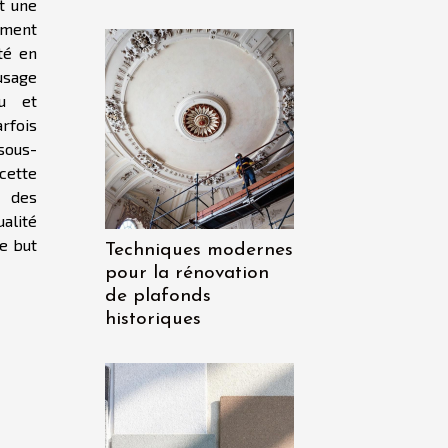
t une
ement
té en
sage
au et
arfois
sous-
cette
e des
alité
le but
Techniques modernes
pour la rénovation
de plafonds
historiques