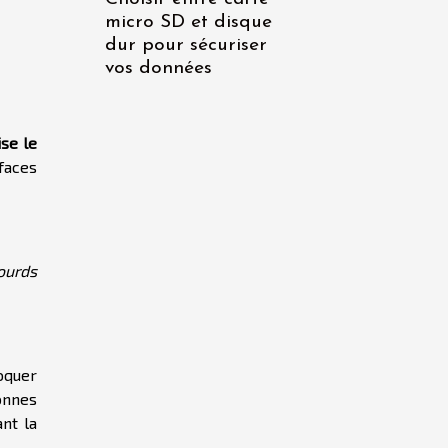
micro SD et disque
dur pour sécuriser
vos données
s
ise le
faces
ourds
oquer
onnes
nt la