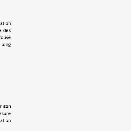
lation
e des
rouve
e long
r son
esure
ation