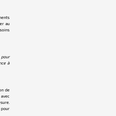
ments
er au
soins
 pour
nce à
ion de
 avec
sure.
 pour