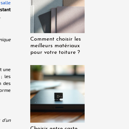
 salle
stant
.
nique
Comment choisir les
meilleurs matériaux
pour votre toiture ?
st une
; les
n des
forme
 d’un
Choisir entre carte