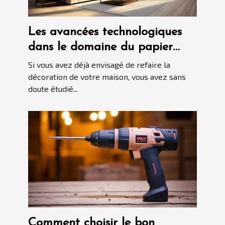
Les avancées technologiques
dans le domaine du papier
peint sur-mesure
Si vous avez déjà envisagé de refaire la
décoration de votre maison, vous avez sans
doute étudié...
Comment choisir le bon