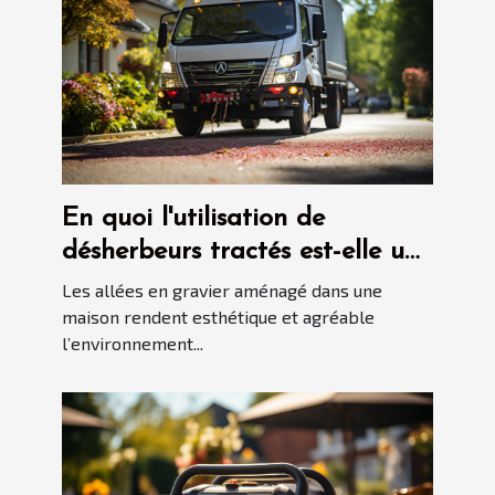
En quoi l'utilisation de
désherbeurs tractés est-elle une
bonne idée pour garder les
Les allées en gravier aménagé dans une
allées en gravier propres ?
maison rendent esthétique et agréable
l’environnement...