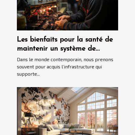
Les bienfaits pour la santé de
maintenir un système de
plomberie propre avec le
Dans le monde contemporain, nous prenons
débouchage d'urgence
souvent pour acquis l’infrastructure qui
supporte...