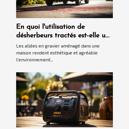
En quoi l'utilisation de
désherbeurs tractés est-elle une
bonne idée pour garder les
Les allées en gravier aménagé dans une
allées en gravier propres ?
maison rendent esthétique et agréable
l’environnement...