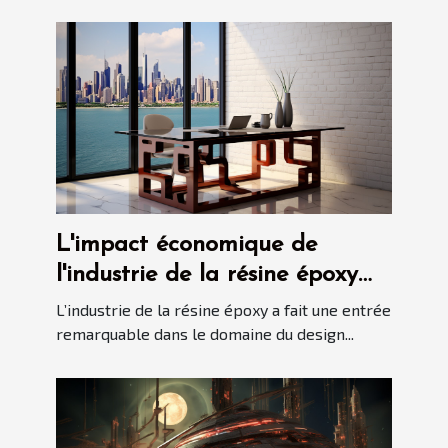
L'impact économique de
l'industrie de la résine époxy
sur le marché du design
L’industrie de la résine époxy a fait une entrée
intérieur
remarquable dans le domaine du design...