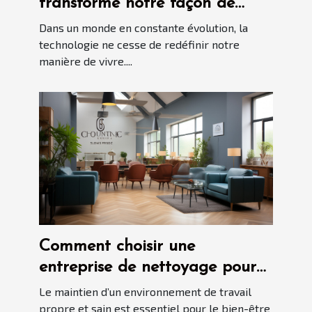
transforme notre façon de
vivre ?
Dans un monde en constante évolution, la
technologie ne cesse de redéfinir notre
manière de vivre....
Comment choisir une
entreprise de nettoyage pour
votre entreprise ?
Le maintien d’un environnement de travail
propre et sain est essentiel pour le bien-être