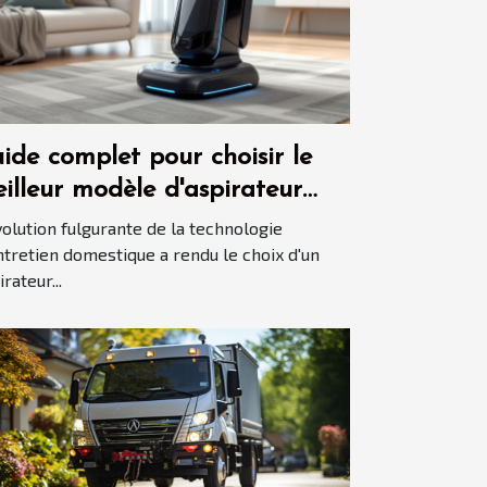
ide complet pour choisir le
illeur modèle d'aspirateur
tomatisé en 2025
volution fulgurante de la technologie
ntretien domestique a rendu le choix d'un
rateur...