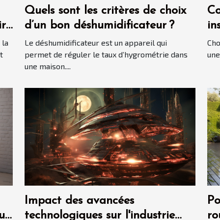
Quels sont les critères de choix
Co
ir
d’un bon déshumidificateur ?
in
?
 la
Le déshumidificateur est un appareil qui
Cho
t
permet de réguler le taux d’hygrométrie dans
une
une maison....
Impact des avancées
Po
ur
technologiques sur l'industrie
ro