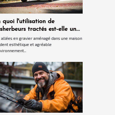
 quoi l'utilisation de
sherbeurs tractés est-elle une
nne idée pour garder les
 allées en gravier aménagé dans une maison
lées en gravier propres ?
dent esthétique et agréable
nvironnement...