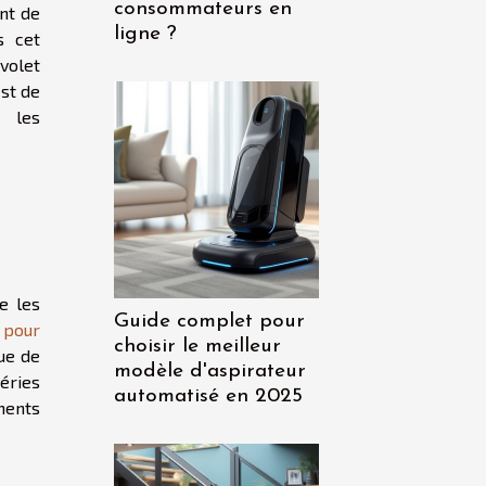
consommateurs en
nt de
ligne ?
s cet
 volet
est de
 les
e les
Guide complet pour
t pour
choisir le meilleur
ue de
modèle d'aspirateur
éries
automatisé en 2025
ments