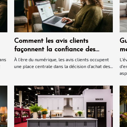
Comment les avis clients
Gu
façonnent la confiance des
me
consommateurs en ligne ?
au
ans
À l’ère du numérique, les avis clients occupent
L'é
t
une place centrale dans la décision d’achat des...
d'e
aspi