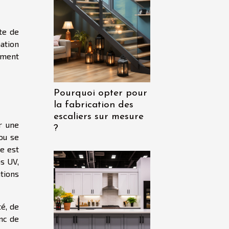
te de
ation
sement
Pourquoi opter pour
la fabrication des
escaliers sur mesure
r une
?
ou se
e est
ns UV,
tions
é, de
onc de