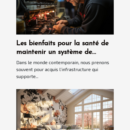
Les bienfaits pour la santé de
maintenir un système de
plomberie propre avec le
Dans le monde contemporain, nous prenons
débouchage d'urgence
souvent pour acquis l’infrastructure qui
supporte...