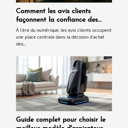
Comment les avis clients
façonnent la confiance des
consommateurs en ligne ?
À l’ère du numérique, les avis clients occupent
une place centrale dans la décision d’achat
des...
Guide complet pour choisir le