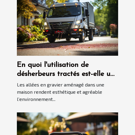
En quoi l'utilisation de
désherbeurs tractés est-elle une
bonne idée pour garder les
Les allées en gravier aménagé dans une
allées en gravier propres ?
maison rendent esthétique et agréable
l’environnement...