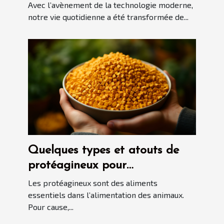
développement des robots
Avec l’avènement de la technologie moderne,
aspirateurs automatiques
notre vie quotidienne a été transformée de...
Quelques types et atouts de
protéagineux pour
l'alimentation des animaux
Les protéagineux sont des aliments
essentiels dans l’alimentation des animaux.
Pour cause,...