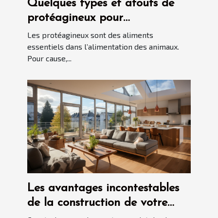
Quelques types et atouts de
protéagineux pour
l'alimentation des animaux
Les protéagineux sont des aliments
essentiels dans l’alimentation des animaux.
Pour cause,...
Les avantages incontestables
de la construction de votre
maison à Blois