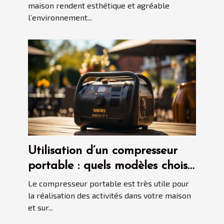
allées en gravier propres ?
maison rendent esthétique et agréable
l’environnement...
Utilisation d’un compresseur
portable : quels modèles choisir
en 2021 ?
Le compresseur portable est très utile pour
la réalisation des activités dans votre maison
et sur...