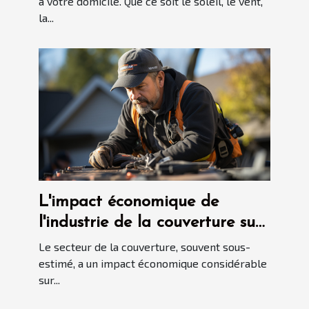
à votre domicile. Que ce soit le soleil, le vent,
la...
L'impact économique de
l'industrie de la couverture sur
l'économie locale
Le secteur de la couverture, souvent sous-
estimé, a un impact économique considérable
sur...