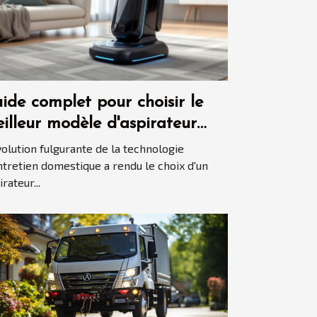
ide complet pour choisir le
illeur modèle d'aspirateur
tomatisé en 2025
volution fulgurante de la technologie
ntretien domestique a rendu le choix d'un
rateur...