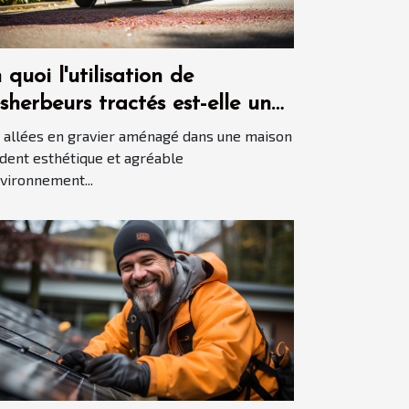
 quoi l'utilisation de
sherbeurs tractés est-elle une
nne idée pour garder les
 allées en gravier aménagé dans une maison
lées en gravier propres ?
dent esthétique et agréable
nvironnement...