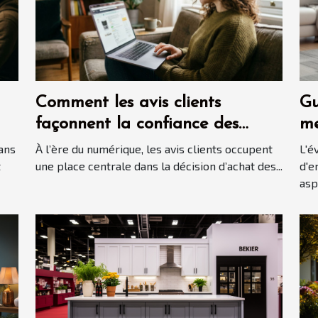
Comment les avis clients
Gu
façonnent la confiance des
me
consommateurs en ligne ?
au
ans
À l’ère du numérique, les avis clients occupent
L'é
t
une place centrale dans la décision d’achat des...
d'e
aspi