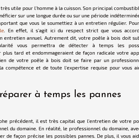
 très utile pour l’homme à la cuisson. Son principal combustib
bénéficier sur une longue durée ou sur une période indéterminé
important que vous le soumettiez à un entretien régulier. Pou
le
. En effet, il s’agit ici du respect strict que vous accor
d’un entretien annuel. Autrement dit, votre poêle à bois doit su
ularité vous permettra de détecter à temps les poss
r plus tard et endommageraient de façon radicale votre appa
etien de votre poêle à bois doit se faire par un professionn
la compétence et de toute l’expertise requise pour vous ai
e réparer à temps les pannes
e précédent, il est très capital que l’entretien de votre po
onnel du domaine. En réalité, le professionnel du domaine, av
er de façon précise les possibles pannes. De plus, il vous ai