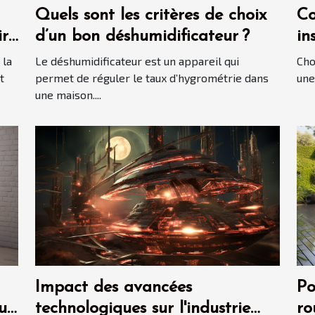
Quels sont les critères de choix
Co
ir
d’un bon déshumidificateur ?
in
?
 la
Le déshumidificateur est un appareil qui
Cho
t
permet de réguler le taux d’hygrométrie dans
une
une maison....
Impact des avancées
Po
ur
technologiques sur l'industrie
ro