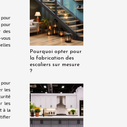
 pour
 pour
r des
-vous
elles
Pourquoi opter pour
la fabrication des
escaliers sur mesure
?
 pour
er les
curité
r les
t à la
tifier