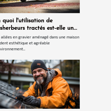
 quoi l'utilisation de
sherbeurs tractés est-elle une
nne idée pour garder les
 allées en gravier aménagé dans une maison
lées en gravier propres ?
dent esthétique et agréable
nvironnement...