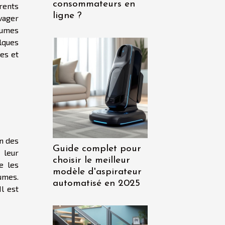
consommateurs en
rents
ligne ?
vager
gumes
lques
es et
un des
Guide complet pour
 leur
choisir le meilleur
e les
modèle d'aspirateur
gumes.
automatisé en 2025
l est