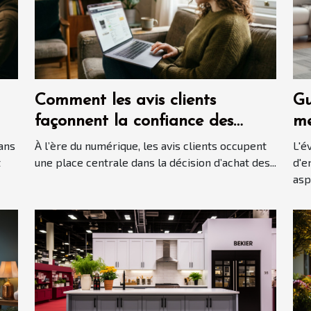
Comment les avis clients
Gu
façonnent la confiance des
me
consommateurs en ligne ?
au
ans
À l’ère du numérique, les avis clients occupent
L'é
t
une place centrale dans la décision d’achat des...
d'e
aspi