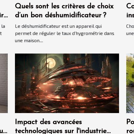
Quels sont les critères de choix
Co
ir
d’un bon déshumidificateur ?
in
?
 la
Le déshumidificateur est un appareil qui
Cho
t
permet de réguler le taux d’hygrométrie dans
une
une maison....
Impact des avancées
Po
ur
technologiques sur l'industrie
ro