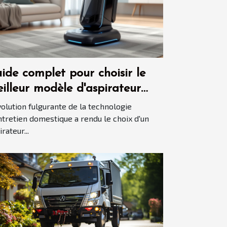
ide complet pour choisir le
illeur modèle d'aspirateur
tomatisé en 2025
volution fulgurante de la technologie
ntretien domestique a rendu le choix d'un
rateur...