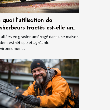
 quoi l'utilisation de
sherbeurs tractés est-elle une
nne idée pour garder les
 allées en gravier aménagé dans une maison
lées en gravier propres ?
dent esthétique et agréable
nvironnement...