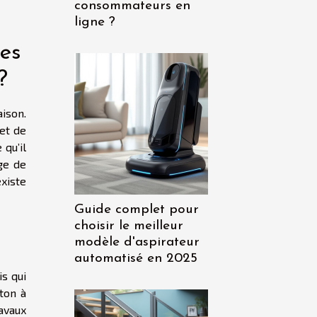
consommateurs en
ligne ?
es
?
ison.
 et de
 qu’il
ge de
xiste
Guide complet pour
choisir le meilleur
modèle d'aspirateur
automatisé en 2025
s qui
éton à
ravaux