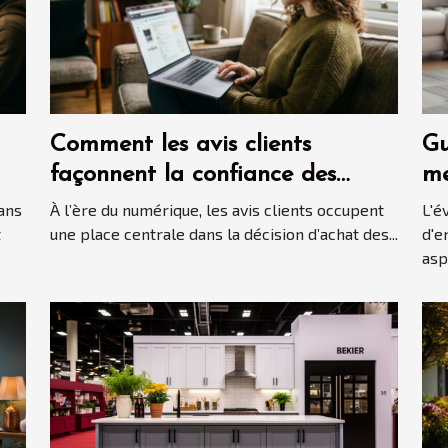
Comment les avis clients
Gu
façonnent la confiance des
me
consommateurs en ligne ?
au
ans
À l’ère du numérique, les avis clients occupent
L'é
t
une place centrale dans la décision d’achat des...
d'e
aspi