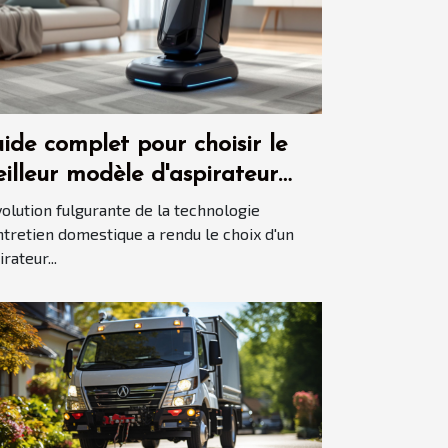
ide complet pour choisir le
illeur modèle d'aspirateur
tomatisé en 2025
volution fulgurante de la technologie
ntretien domestique a rendu le choix d'un
rateur...