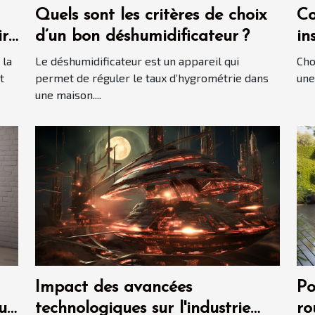
Quels sont les critères de choix
Co
ir
d’un bon déshumidificateur ?
in
?
 la
Le déshumidificateur est un appareil qui
Cho
t
permet de réguler le taux d’hygrométrie dans
une
une maison....
Impact des avancées
Po
ur
technologiques sur l'industrie
ro