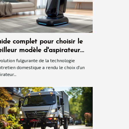
ide complet pour choisir le
illeur modèle d'aspirateur
tomatisé en 2025
volution fulgurante de la technologie
ntretien domestique a rendu le choix d'un
rateur...