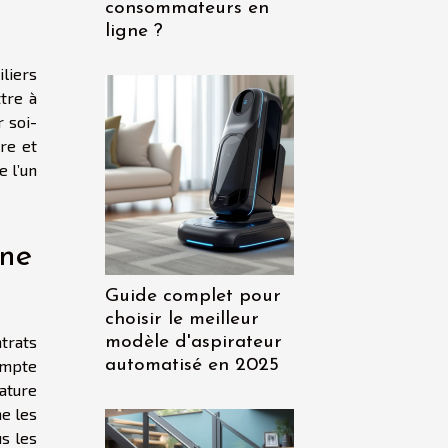
consommateurs en
ligne ?
liers
tre à
 soi-
re et
 l’un
une
Guide complet pour
choisir le meilleur
ntrats
modèle d'aspirateur
automatisé en 2025
compte
nature
me les
us les