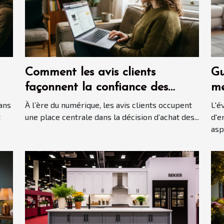
Comment les avis clients
Gu
façonnent la confiance des
me
consommateurs en ligne ?
au
ans
À l’ère du numérique, les avis clients occupent
L'é
t
une place centrale dans la décision d’achat des...
d'e
aspi