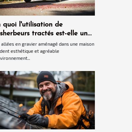
 quoi l'utilisation de
sherbeurs tractés est-elle une
nne idée pour garder les
 allées en gravier aménagé dans une maison
lées en gravier propres ?
dent esthétique et agréable
nvironnement...