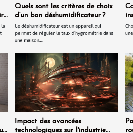
Quels sont les critères de choix
Co
ir
d’un bon déshumidificateur ?
in
?
 la
Le déshumidificateur est un appareil qui
Cho
t
permet de réguler le taux d’hygrométrie dans
une
une maison....
Impact des avancées
Po
ur
technologiques sur l'industrie
ro