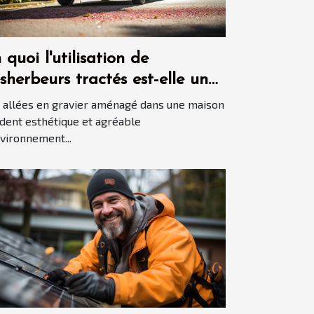
 quoi l'utilisation de
sherbeurs tractés est-elle une
nne idée pour garder les
 allées en gravier aménagé dans une maison
lées en gravier propres ?
dent esthétique et agréable
nvironnement...