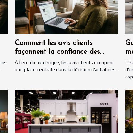
Comment les avis clients
Gu
façonnent la confiance des
me
consommateurs en ligne ?
au
ans
À l’ère du numérique, les avis clients occupent
L'é
t
une place centrale dans la décision d’achat des...
d'e
aspi