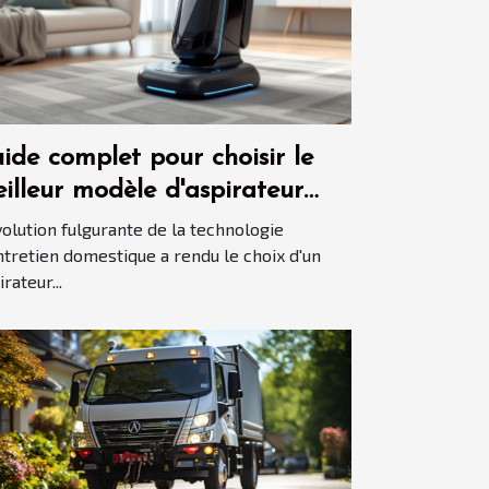
ide complet pour choisir le
illeur modèle d'aspirateur
tomatisé en 2025
volution fulgurante de la technologie
ntretien domestique a rendu le choix d'un
rateur...