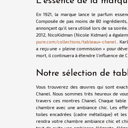
L’essence de la marq
En 1921, la marque lance le parfum essen
Composée de pas moins de 80 ingrédients, 
annonçant qu’il sera utilisé lors de sa soir
2012, NicoKidman (Nicole Kidman) a égalemen
pure.com/collections/tableaux-chanel
. Kar
a reçu une « pleine commission » pour déve
mort, il continuera à étendre l’influence de
Notre sélection de ta
Vous trouverez des œuvres qui sont exac
Chanel. Nous sommes très heureux de vous 
travers ces montres Chanel. Chaque table
chambre avec une ambiance chic. Les effets
toiles encadrées (cadre métallique) et les
rendra votre chambre ambiance chic et chi
tout de suite une ambiance élégante, élégan