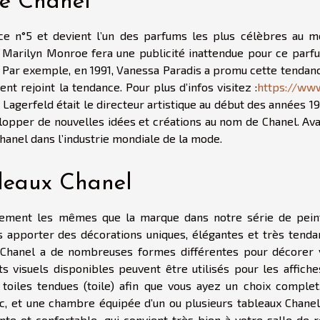
ue Chanel
ce n°5 et devient l’un des parfums les plus célèbres au m
Marilyn Monroe fera une publicité inattendue pour ce parf
ée. Par exemple, en 1991, Vanessa Paradis a promu cette tendan
t rejoint la tendance. Pour plus d’infos visitez :
https://www
l Lagerfeld était le directeur artistique au début des années 1
lopper de nouvelles idées et créations au nom de Chanel. Ava
 Chanel dans l’industrie mondiale de la mode.
bleaux Chanel
tement les mêmes que la marque dans notre série de pein
apporter des décorations uniques, élégantes et très tenda
 Chanel a de nombreuses formes différentes pour décorer 
 visuels disponibles peuvent être utilisés pour les affiches
 toiles tendues (toile) afin que vous ayez un choix complet.
c, et une chambre équipée d’un ou plusieurs tableaux Chanel
te et confortable, qui convient très bien à votre salle de r