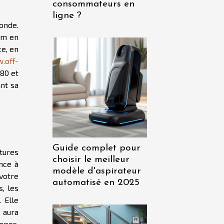
consommateurs en
ligne ?
onde.
um en
ce, en
.off-
980 et
nt sa
Guide complet pour
tures
choisir le meilleur
nce à
modèle d'aspirateur
votre
automatisé en 2025
, les
 Elle
 aura
epos.