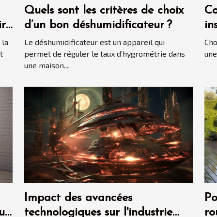
Quels sont les critères de choix
Co
ir
d’un bon déshumidificateur ?
in
?
 la
Le déshumidificateur est un appareil qui
Cho
t
permet de réguler le taux d’hygrométrie dans
une
une maison....
Impact des avancées
Po
ur
technologiques sur l'industrie
ro