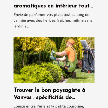
aromatiques en intérieur toute
l'année ?
Envie de parfumer vos plats tout au long de
l’année avec des herbes fraîches, même sans
jardin ?...
Trouver le bon paysagiste à
Vanves : spécificités de
l'aménagement paysager en
Coincé entre Paris et la petite couronne,