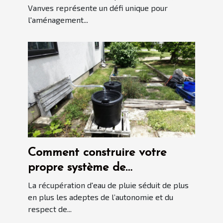
proche banlieue
Vanves représente un défi unique pour
l'aménagement...
Comment construire votre
propre système de
récupération d'eau de pluie
La récupération d'eau de pluie séduit de plus
en plus les adeptes de l’autonomie et du
respect de...