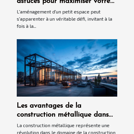
astuces pour maximiser votre
intérieur
L'aménagement d'un petit espace peut
s'apparenter à un véritable défi, invitant à la
fois à la...
Les avantages de la
construction métallique dans
les projets modernes
La construction métallique représente une
révolution dans le domaine de la construction